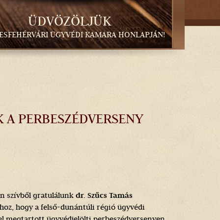
ÜDVÖZÖLJÜK
KESFEHÉRVÁRI ÜGYVÉDI KAMARA HONLAPJÁN!
K A PERBESZÉDVERSENY
n szívből gratulálunk
dr. Szűcs Tamás
hoz, hogy a felső-dunántúli régió ügyvédi
l megtartott ügyvédjelölti perbeszédversenyen