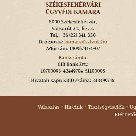
SZÉKESFEHÉRVÁRI
ÜGYVÉDI KAMARA
8000 Székesfehérvár,
Várkörút 34., fsz. 2.
Tel.: +36 (22) 341-330
Drótposta:
kamara@szfvuk.hu
Adószám: 19096744-1-07
Bankszámla:
CIB Bank Zrt.:
10700093-42449704-51100005
Hivatali kapu KRID száma: 248499748
Választás
Híreink
Tisztségviselők
Üg
Elérhető