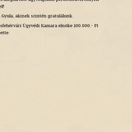
l!
h Gyula, akinek szintén gratulálunk.
esfehérvári Ügyvédi Kamara elnöke 100.000.- Ft
ette.