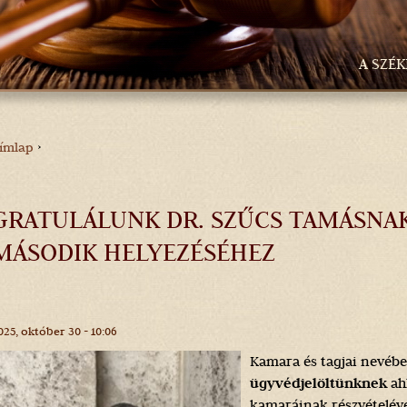
A SZÉ
ímlap
›
JELENLEGI HELY
GRATULÁLUNK DR. SZŰCS TAMÁSNA
MÁSODIK HELYEZÉSÉHEZ
025, október 30 - 10:06
Kamara és tagjai nevébe
ügyvédjelöltünknek
ah
kamaráinak részvételéve