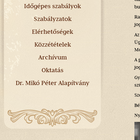
Időgépes szabályok
bu
Ra
Szabályzatok
jo
Elérhetőségek
Az
Üg
Közzétételek
Mó
Archívum
A 
jo
Oktatás
Gy
Dr. Mikó Péter Alapítvány
sz
Sz
Bé
Ny