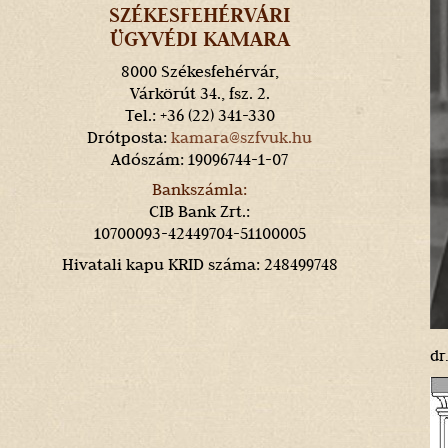
SZÉKESFEHÉRVÁRI
ÜGYVÉDI KAMARA
8000 Székesfehérvár,
Várkörút 34., fsz. 2.
Tel.: +36 (22) 341-330
Drótposta:
kamara@szfvuk.hu
Adószám: 19096744-1-07
Bankszámla:
CIB Bank Zrt.:
10700093-42449704-51100005
Hivatali kapu KRID száma: 248499748
dr