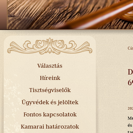
Cí
J
H
Választás
D
Híreink
6
Tisztségviselők
Ügyvédek és jelöltek
202
Fontos kapcsolatok
Me
és
Kamarai határozatok
ta