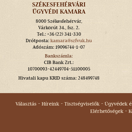
SZÉKESFEHÉRVÁRI
ÜGYVÉDI KAMARA
8000 Székesfehérvár,
Várkörút 34., fsz. 2.
Tel.: +36 (22) 341-330
Drótposta:
kamara@szfvuk.hu
Adószám: 19096744-1-07
Bankszámla:
CIB Bank Zrt.:
10700093-42449704-51100005
Hivatali kapu KRID száma: 248499748
Választás
Híreink
Tisztségviselők
Ügyvédek és
Elérhetőségek
K