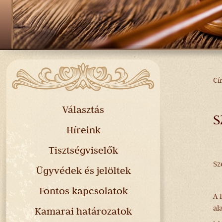
Cí
J
H
Választás
S
Híreink
Tisztségviselők
Sz
Ügyvédek és jelöltek
Fontos kapcsolatok
A 
al
Kamarai határozatok