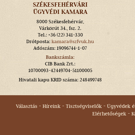
SZÉKESFEHÉRVÁRI
ÜGYVÉDI KAMARA
8000 Székesfehérvár,
Várkörút 34., fsz. 2.
Tel.: +36 (22) 341-330
Drótposta:
kamara@szfvuk.hu
Adószám: 19096744-1-07
Bankszámla:
CIB Bank Zrt.:
10700093-42449704-51100005
Hivatali kapu KRID száma: 248499748
Választás
Híreink
Tisztségviselők
Ügyvédek és
Elérhetőségek
K