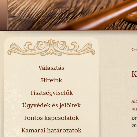
Cí
J
H
Választás
K
Híreink
Tisztségviselők
Al
Ügyvédek és jelöltek
üg
Fontos kapcsolatok
Dr
20
Kamarai határozatok