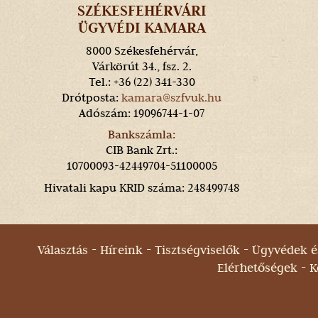
SZÉKESFEHÉRVÁRI
ÜGYVÉDI KAMARA
8000 Székesfehérvár,
Várkörút 34., fsz. 2.
Tel.: +36 (22) 341-330
Drótposta:
kamara@szfvuk.hu
Adószám: 19096744-1-07
Bankszámla:
CIB Bank Zrt.:
10700093-42449704-51100005
Hivatali kapu KRID száma: 248499748
Választás
Híreink
Tisztségviselők
Ügyvédek és
Elérhetőségek
K