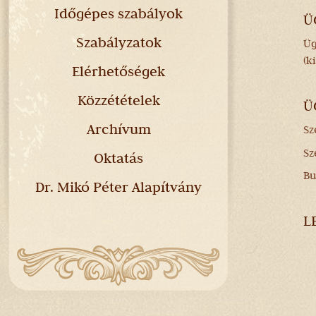
Időgépes szabályok
Ü
Szabályzatok
Üg
(k
Elérhetőségek
Közzétételek
Ü
Archívum
Sz
Sz
Oktatás
Bu
Dr. Mikó Péter Alapítvány
L