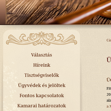
Cí
J
H
Választás
Ü
Híreink
Tisztségviselők
Ü
Ügyvédek és jelöltek
FI
20
Fontos kapcsolatok
al
Kamarai határozatok
a 