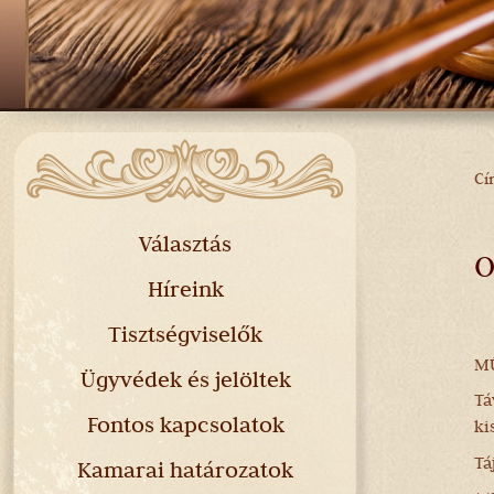
Cí
J
H
Választás
O
Híreink
Tisztségviselők
MÜ
Ügyvédek és jelöltek
Tá
Fontos kapcsolatok
ki
Tá
Kamarai határozatok