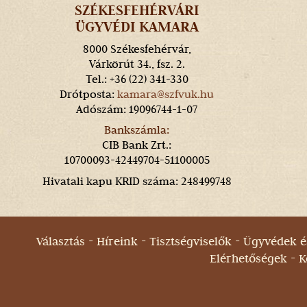
SZÉKESFEHÉRVÁRI
ÜGYVÉDI KAMARA
8000 Székesfehérvár,
Várkörút 34., fsz. 2.
Tel.: +36 (22) 341-330
Drótposta:
kamara@szfvuk.hu
Adószám: 19096744-1-07
Bankszámla:
CIB Bank Zrt.:
10700093-42449704-51100005
Hivatali kapu KRID száma: 248499748
Választás
Híreink
Tisztségviselők
Ügyvédek és
Elérhetőségek
K