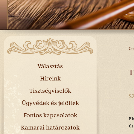
Cí
J
H
Választás
T
Híreink
Tisztségviselők
S
Ügyvédek és jelöltek
Fontos kapcsolatok
El
dr
Kamarai határozatok