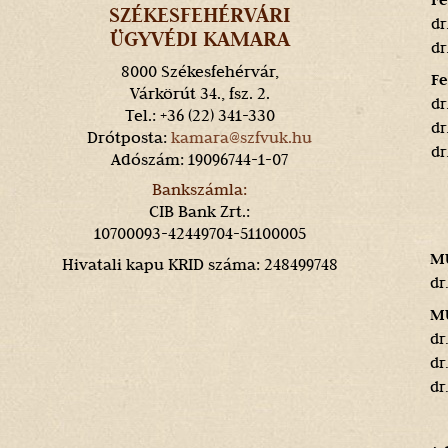
SZÉKESFEHÉRVÁRI
dr
ÜGYVÉDI KAMARA
dr
8000 Székesfehérvár,
Fe
Várkörút 34., fsz. 2.
​d
Tel.: +36 (22) 341-330
dr
Drótposta:
kamara@szfvuk.hu
dr
Adószám: 19096744-1-07
Bankszámla:
CIB Bank Zrt.:
10700093-42449704-51100005
MÜ
Hivatali kapu KRID száma: 248499748
dr
MÜ
dr
dr
dr