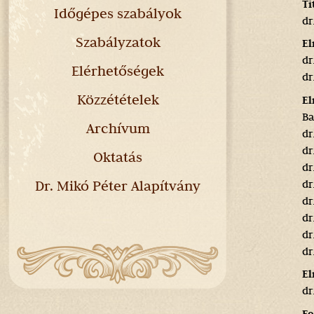
Ti
Időgépes szabályok
dr
Szabályzatok
El
dr
Elérhetőségek
dr
Közzétételek
El
Ba
Archívum
dr
dr
Oktatás
dr
Dr. Mikó Péter Alapítvány
dr
dr
dr
dr
dr
El
dr
Fe