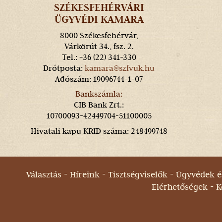
SZÉKESFEHÉRVÁRI
ÜGYVÉDI KAMARA
8000 Székesfehérvár,
Várkörút 34., fsz. 2.
Tel.: +36 (22) 341-330
Drótposta:
kamara@szfvuk.hu
Adószám: 19096744-1-07
Bankszámla:
CIB Bank Zrt.:
10700093-42449704-51100005
Hivatali kapu KRID száma: 248499748
Választás
Híreink
Tisztségviselők
Ügyvédek és
Elérhetőségek
K