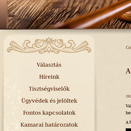
Cí
J
H
Választás
A
Híreink
Tisztségviselők
202
Ügyvédek és jelöltek
Va
Fontos kapcsolatok
be
A 
Kamarai határozatok