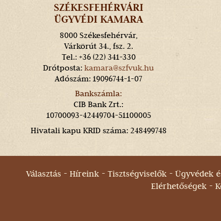
SZÉKESFEHÉRVÁRI
ÜGYVÉDI KAMARA
8000 Székesfehérvár,
Várkörút 34., fsz. 2.
Tel.: +36 (22) 341-330
Drótposta:
kamara@szfvuk.hu
Adószám: 19096744-1-07
Bankszámla:
CIB Bank Zrt.:
10700093-42449704-51100005
Hivatali kapu KRID száma: 248499748
Választás
Híreink
Tisztségviselők
Ügyvédek és
Elérhetőségek
K