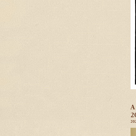
A
2
20