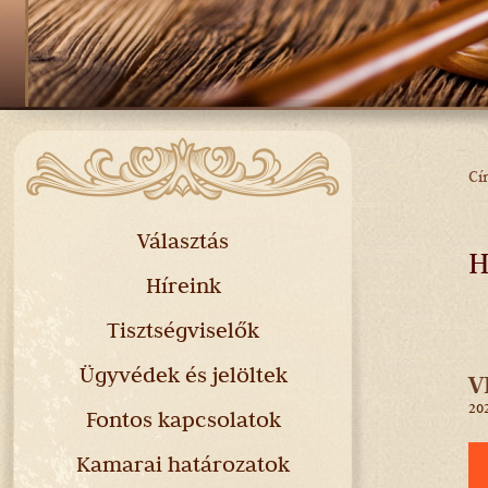
Cí
J
H
Választás
H
Híreink
Tisztségviselők
Ügyvédek és jelöltek
V
202
Fontos kapcsolatok
Kamarai határozatok