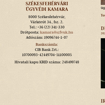
SZÉKESFEHÉRVÁRI
üg
ÜGYVÉDI KAMARA
To
8000 Székesfehérvár,
Várkörút 34., fsz. 2.
Tel.: +36 (22) 341-330
D
Drótposta:
kamara@szfvuk.hu
202
Adószám: 19096744-1-07
Bankszámla:
CIB Bank Zrt.:
10700093-42449704-51100005
Hivatali kapu KRID száma: 248499748
I