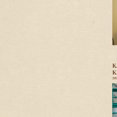
K
K
202