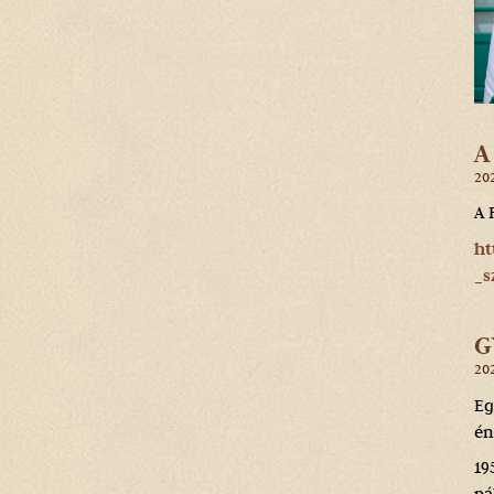
A
202
A 
ht
_s
G
202
Eg
én
19