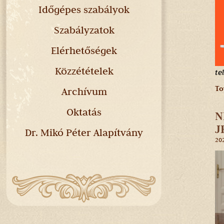
Időgépes szabályok
Szabályzatok
Elérhetőségek
Közzétételek
te
To
Archívum
Oktatás
N
J
Dr. Mikó Péter Alapítvány
202