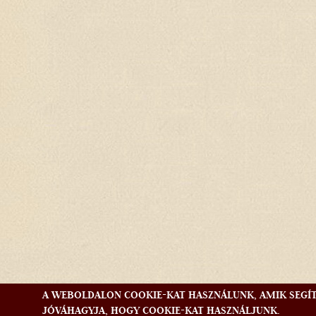
A WEBOLDALON COOKIE-KAT HASZNÁLUNK, AMIK SEGÍ
JÓVÁHAGYJA, HOGY COOKIE-KAT HASZNÁLJUNK.