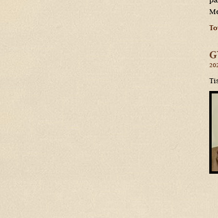
pá
Me
To
G
202
Ti
O