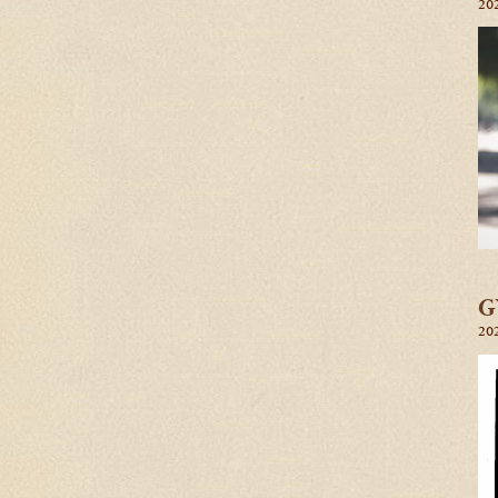
202
G
202