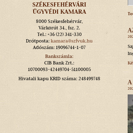
SZÉKESFEHÉRVÁRI
ÜGYVÉDI KAMARA
To
8000 Székesfehérvár,
Várkörút 34., fsz. 2.
A
Tel.: +36 (22) 341-330
202
Drótposta:
kamara@szfvuk.hu
Sa
Adószám: 19096744-1-07
In
Bankszámla:
CIB Bank Zrt.:
Ké
10700093-42449704-51100005
Hivatali kapu KRID száma: 248499748
A
202