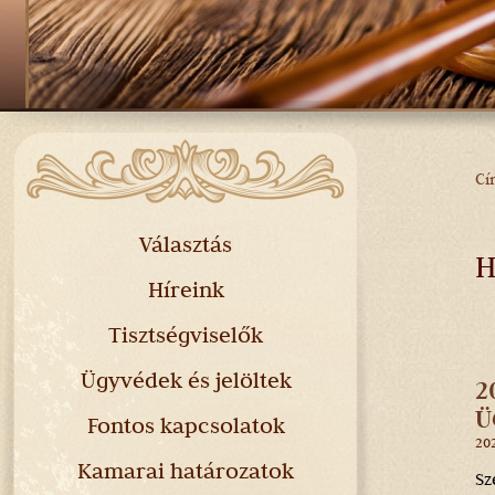
Cí
J
H
Választás
H
Híreink
Tisztségviselők
Ügyvédek és jelöltek
2
Ü
Fontos kapcsolatok
202
Kamarai határozatok
Sz