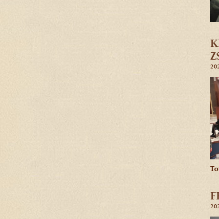
K
Z
20
To
F
20