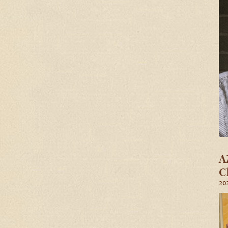
A
C
20