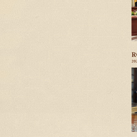
R
202