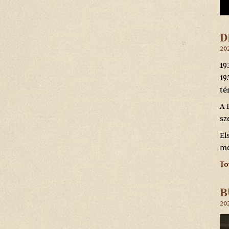
D
202
19
19
té
A 
sz
El
me
To
B
202