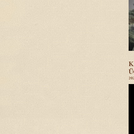
K
Ü
202